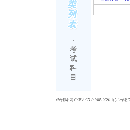
·
考
试
科
目
成考报名网
CKBM.CN © 2005-2026 山东学