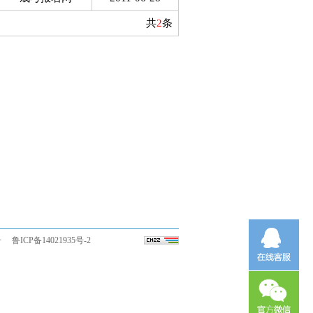
共
2
条
号
鲁ICP备14021935号-
2