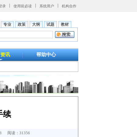
登录
使用前必读
系统用户
机构合作
专业
政策
大纲
试题
教材
考资讯
帮助中心
手续
 阅读：31356