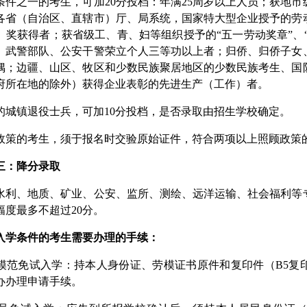
之一的考生，可加20分投档：年满25周岁以上人员；获地市
各省（自治区、直辖市）厅、局系统，国家特大型企业授予的劳
）奖获得者；获省级工、青、妇等组织授予的“五一劳动奖章”、“
、武警部队、公安干警荣立个人三等功以上者；归侨、归侨子女
偶；边疆、山区、牧区和少数民族聚居地区的少数民族考生、国
府所在地的除外）获得企业表彰的先进生产（工作）者。
镇退役士兵，可加10分投档，是否录取由招生学校确定。
的考生，须于报名时交验原始证件，符合两项以上照顾政策的
三：降分录取
、地质、矿业、公安、监所、测绘、远洋运输、社会福利等专
幅度最多不超过20分。
入学条件的考生需要办理的手续：
免试入学：持本人身份证、劳模证书原件和复印件（B5复印
办办理申请手续。