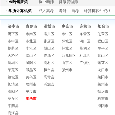
· 医药健康类
执业药师
健康管理师
· 学历计算机类
成人高考
考研
自考
计算机软件资格
济南市
青岛市
淄博市
枣庄市
东营市
烟台市
历下区
市南区
淄川区
市中区
东营区
芝罘区
市中区
市北区
张店区
薛城区
河口区
福山区
槐荫区
李沧区
博山区
峄城区
垦利区
牟平区
天桥区
崂山区
临淄区
台儿庄区
利津县
莱山区
历城区
城阳区
周村区
山亭区
广饶县
蓬莱区
莱芜区
即墨区
桓台县
滕州市
龙口市
钢城区
黄岛区
高青县
莱阳市
长清区
胶州市
沂源县
莱州市
济阳区
平度市
招远市
章丘区
莱西市
栖霞市
平阴县
海阳市
商河县