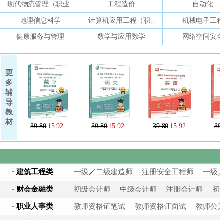
现代物流管理（职业..
工程造价
自动化
地理信息科学
计算机应用工程（职..
机械电子工
健康服务与管理
数学与应用数学
网络空间安
更
多
辅
导
教
材
39.80
15.92
39.80
15.92
39.80
15.92
3
· 建筑工程类
一级
／
二级建造师
注册安全工程师
一级
· 财会金融类
初级会计师
中级会计师
注册会计师
初
· 职业人事类
教师资格证笔试
教师资格证面试
教师公